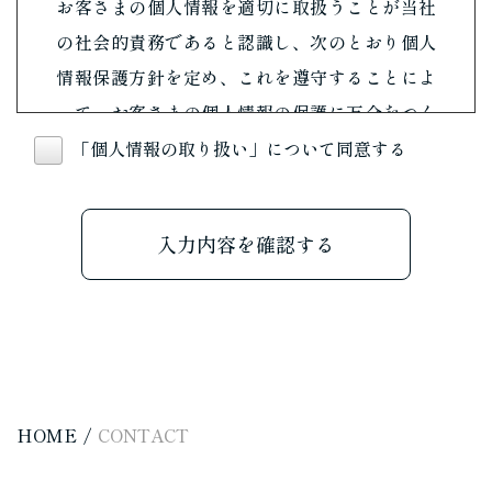
お客さまの個人情報を適切に取扱うことが当社
の社会的責務であると認識し、次のとおり個人
情報保護方針を定め、これを遵守することによ
って、お客さまの個人情報の保護に万全をつく
してまいります。
「個人情報の取り扱い」について同意する
当社は、お客さまの個人情報の適正な取扱
いに関する法令その他の規範を遵守いたし
ます。
当社は、お客さまの個人情報を適正に取得
いたします。また、法令に定める場合を除
き、お客さまの個人情報の利用目的を通知
または公表し、利用目的の範囲内において
使用いたします。
当社では、すべての役員・社員が個人情報
HOME
CONTACT
保護の重要性を理解し、お客さまの個人情
報を適切に取扱うよう教育いたします。