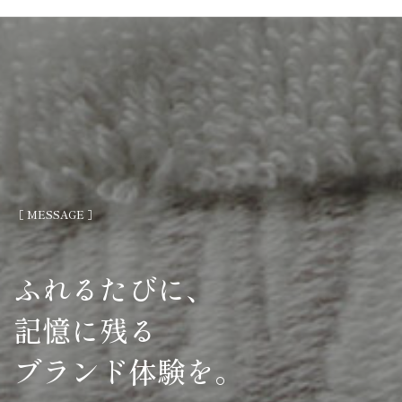
当社は、お客さまの個人情報に関し、不正
アクセス、個人情報の紛失、改ざんおよび
漏洩等の防止に努め、適切な安全管理措置
を実施いたします。
当社は、法令に定める場合を除き、お客さ
まの個人情報をあらかじめご本人の同意を
得ることなく第三者に提供することはいた
しません。
当社がお客さまの個人情報の取扱いを委託
する場合は、お客さまの個人情報の安全管
［ MESSAGE ］
理が図られるよう適切に監督いたします。
当社では、お客さまの個人情報の開示・訂
正等の手続を定めます。また、個人情報の
ふれるたびに、
取扱いに関するご意見・お問合せを承りま
記憶に残る
す。
当社は、個人情報保護のための管理体制お
ブランド体験を。
よび取組みを継続的に見直し、その改善に
努めてまいります。